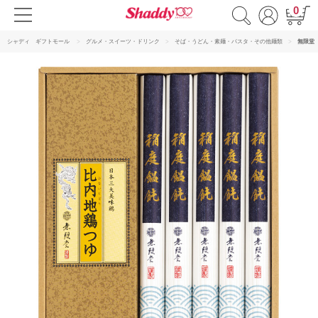
0
シャディ ギフトモール
グルメ・スイーツ・ドリンク
そば・うどん・素麺・パスタ・その他麺類
無限堂