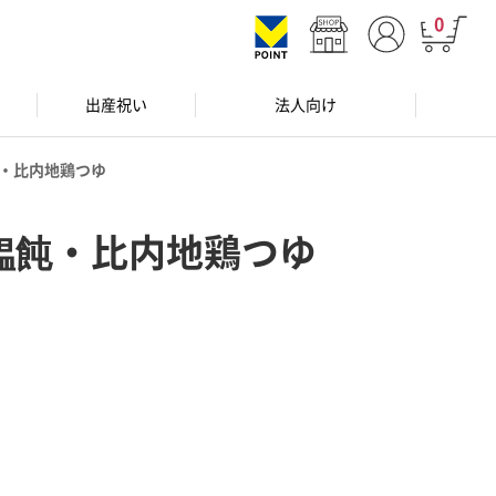
0
出産祝い
法人向け
・比内地鶏つゆ
饂飩・比内地鶏つゆ