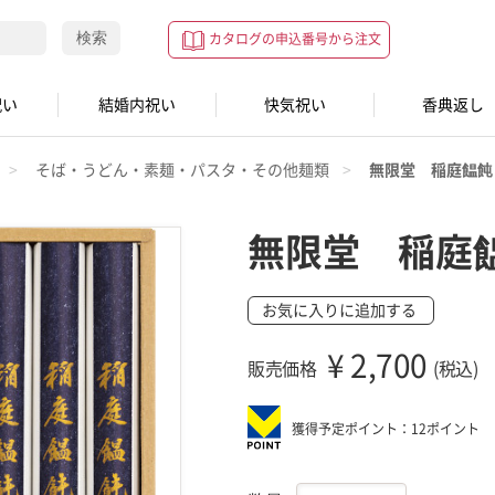
検索
カタログの申込番号から注文
祝い
結婚内祝い
快気祝い
香典返し
そば・うどん・素麺・パスタ・その他麺類
無限堂 稲庭饂飩
無限堂 稲庭
お気に入りに追加する
¥
2,700
販売価格
(税込)
獲得予定ポイント：12ポイント