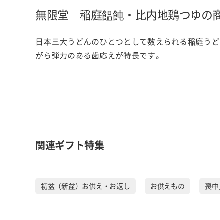
無限堂 稲庭饂飩・比内地鶏つゆの
日本三大うどんのひとつとして数えられる稲庭うど
がら弾力のある歯応えが特長です。
関連ギフト特集
初盆（新盆）お供え・お返し
お供えもの
喪中