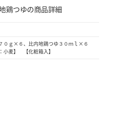
地鶏つゆの商品詳細
７０ｇ×６、比内地鶏つゆ３０ｍｌ×６
：小麦】 【化粧箱入】