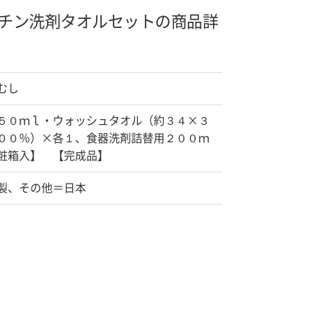
チン洗剤タオルセットの商品詳
むし
５０ｍｌ・ウォッシュタオル（約３４×３
００％）×各１、食器洗剤詰替用２００ｍ
粧箱入】 【完成品】
製、その他＝日本