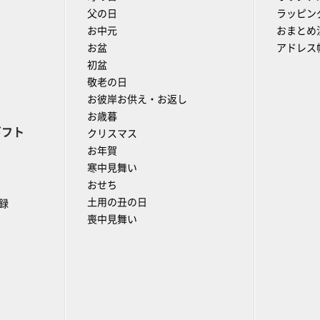
父の日
ラッピン
お中元
おまとめ
お盆
アドレス
初盆
敬老の日
お彼岸お供え・お返し
お歳暮
ギフト
クリスマス
お年賀
寒中見舞い
おせち
土用の丑の日
録
喪中見舞い