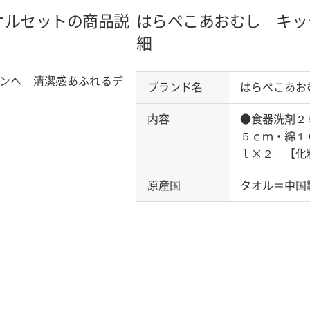
オルセットの商品説
はらぺこあおむし キッ
細
ンへ 清潔感あふれるデ
ブランド名
はらぺこあお
内容
●食器洗剤２
５ｃｍ・綿１
ｌ×２ 【化
原産国
タオル＝中国