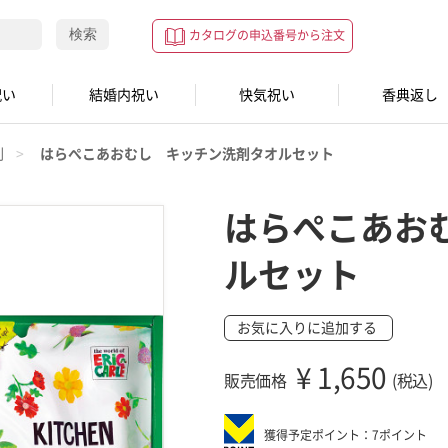
検索
カタログの申込番号から注文
祝い
結婚内祝い
快気祝い
香典返し
剤
はらぺこあおむし キッチン洗剤タオルセット
はらぺこあお
ルセット
お気に入りに追加する
¥
1,650
販売価格
(税込)
獲得予定ポイント：7ポイント