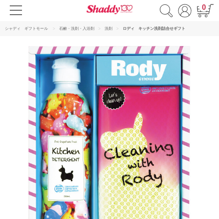
0
シャディ ギフトモール
石鹸・洗剤・入浴剤
洗剤
ロディ キッチン洗剤詰合せギフト