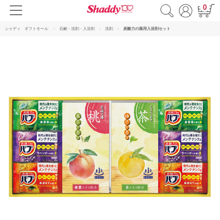
0
シャディ ギフトモール
石鹸・洗剤・入浴剤
洗剤
炭酸力の薬用入浴剤セット