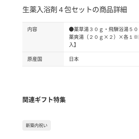
生薬入浴剤４包セットの商品詳細
内容
●薬草湯３０ｇ・飛騨浴湯５０
薬爽湯（２０ｇ×２）×各１※
入】
原産国
日本
関連ギフト特集
新築内祝い