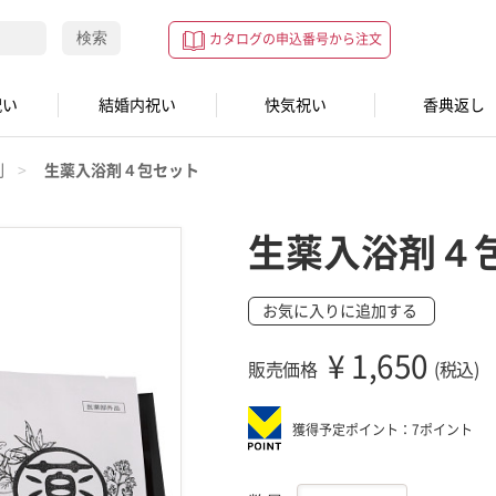
検索
カタログの申込番号から注文
祝い
結婚内祝い
快気祝い
香典返し
剤
生薬入浴剤４包セット
生薬入浴剤４
お気に入りに追加する
¥
1,650
販売価格
(税込)
獲得予定ポイント：7ポイント