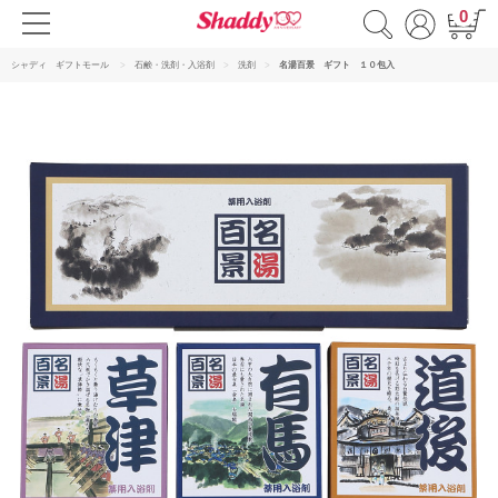
0
シャディ ギフトモール
石鹸・洗剤・入浴剤
洗剤
名湯百景 ギフト １０包入