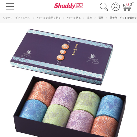
0
シャディ ギフトモール
●すべての商品を見る
●すべて見る
長寿
還暦
羽美翔 ギフト８個セッ