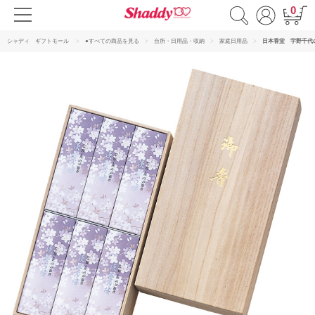
0
シャディ ギフトモール
●すべての商品を見る
台所・日用品・収納
家庭日用品
日本香堂 宇野千代