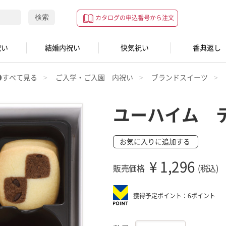
検索
カタログの申込番号から注文
祝い
結婚内祝い
快気祝い
香典返し
●すべて見る
ご入学・ご入園 内祝い
ブランドスイーツ
ユーハイム 
お気に入りに追加する
¥
1,296
販売価格
(税込)
獲得予定ポイント：6ポイント