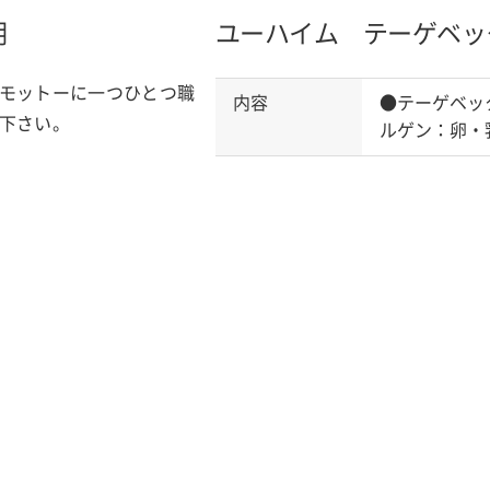
明
ユーハイム テーゲベッ
モットーに一つひとつ職
内容
●テーゲベッ
下さい。
ルゲン：卵・