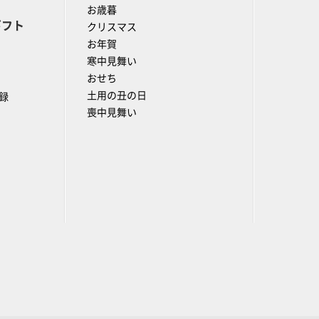
お歳暮
ギフト
クリスマス
お年賀
寒中見舞い
おせち
土用の丑の日
録
喪中見舞い