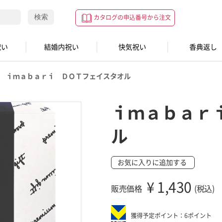
検索
カタログの申込番号から注文
祝い
結婚内祝い
快気祝い
香典返し
ｉｍａｂａｒｉ ＤＯＴフェイスタオル
ｉｍａｂａｒ
ル
お気に入りに追加する
¥
1,430
販売価格
(税込)
獲得予定ポイント：6ポイント