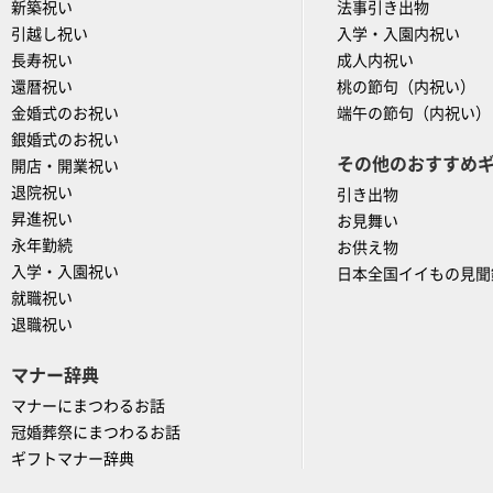
新築祝い
法事引き出物
引越し祝い
入学・入園内祝い
長寿祝い
成人内祝い
還暦祝い
桃の節句（内祝い）
金婚式のお祝い
端午の節句（内祝い）
銀婚式のお祝い
その他のおすすめ
開店・開業祝い
退院祝い
引き出物
昇進祝い
お見舞い
永年勤続
お供え物
入学・入園祝い
日本全国イイもの見聞
就職祝い
退職祝い
マナー辞典
マナーにまつわるお話
冠婚葬祭にまつわるお話
ギフトマナー辞典