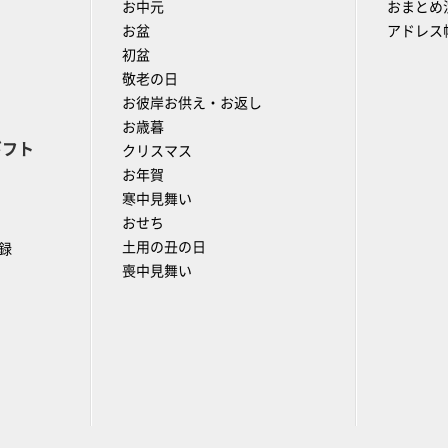
お中元
おまとめ
お盆
アドレス
初盆
敬老の日
お彼岸お供え・お返し
お歳暮
ギフト
クリスマス
お年賀
寒中見舞い
おせち
土用の丑の日
録
喪中見舞い