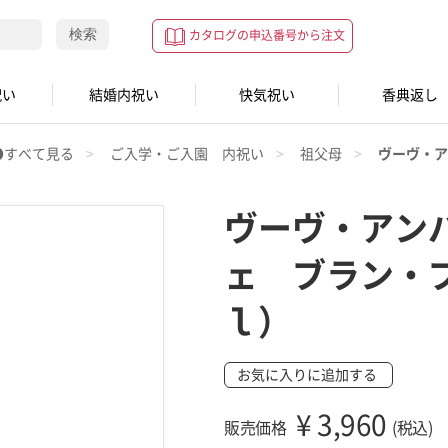
検索
カタログの申込番号から注文
祝い
結婚内祝い
快気祝い
香典返し
●すべて見る
ご入学・ご入園 内祝い
祖父母
ヴーヴ・ア
ヴーヴ・アン
ェ ブラン・
ｌ）
お気に入りに追加する
¥
3,960
販売価格
(税込)