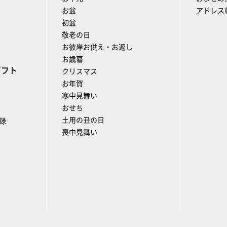
お盆
アドレス
初盆
敬老の日
お彼岸お供え・お返し
お歳暮
ギフト
クリスマス
お年賀
寒中見舞い
おせち
土用の丑の日
録
喪中見舞い