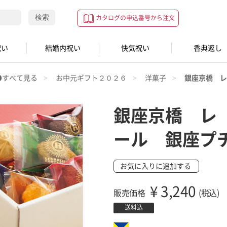
検索
カタログの申込番号から注文
祝い
結婚内祝い
快気祝い
香典返し
●すべて見る
お中元ギフト２０２６
洋菓子
銀座京橋 レ
銀座京橋 レ
ール 銀座プ
お気に入りに追加する
¥
3,240
販売価格
(税込)
送料込