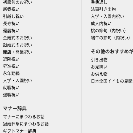
初節句のお祝い
香典返し
新築祝い
法事引き出物
引越し祝い
入学・入園内祝い
長寿祝い
成人内祝い
還暦祝い
桃の節句（内祝い）
金婚式のお祝い
端午の節句（内祝い）
銀婚式のお祝い
その他のおすすめ
開店・開業祝い
退院祝い
引き出物
昇進祝い
お見舞い
永年勤続
お供え物
入学・入園祝い
日本全国イイもの見聞
就職祝い
退職祝い
マナー辞典
マナーにまつわるお話
冠婚葬祭にまつわるお話
ギフトマナー辞典