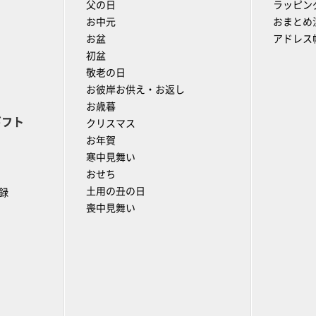
父の日
ラッピン
お中元
おまとめ
お盆
アドレス
初盆
敬老の日
お彼岸お供え・お返し
お歳暮
ギフト
クリスマス
お年賀
寒中見舞い
おせち
土用の丑の日
録
喪中見舞い