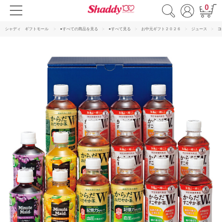
0
シャディ ギフトモール
●すべての商品を見る
●すべて見る
お中元ギフト２０２６
ジュース
コ