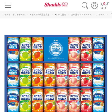
0
シャディ ギフトモール
●すべての商品を見る
●すべて見る
お中元ギフト２０２６
ジュース
「