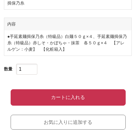
揖保乃糸
内容
●手延素麺揖保乃糸（特級品）白麺５０ｇ×４、手延素麺揖保乃
糸（特級品）赤しそ・かぼちゃ・抹茶 各５０ｇ×４ 【アレ
ルゲン：小麦】 【化粧箱入】
数量
カートに入れる
お気に入りに追加する