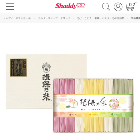
0
シャディ ギフトモール
グルメ・スイーツ・ドリンク
そば・うどん・素麺・パスタ・その他麺類
手延素