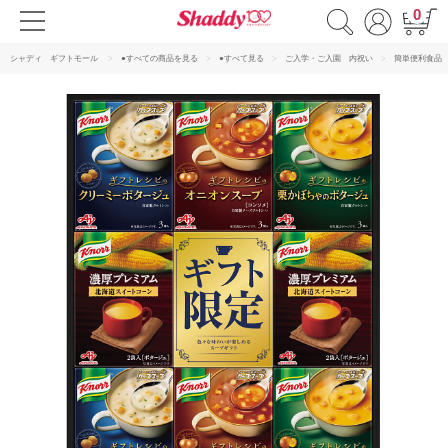
0
シャディ ギフトモール
●すべての商品を見る
●すべて見る
ご入学・ご入園 内祝い
簡単便利食品