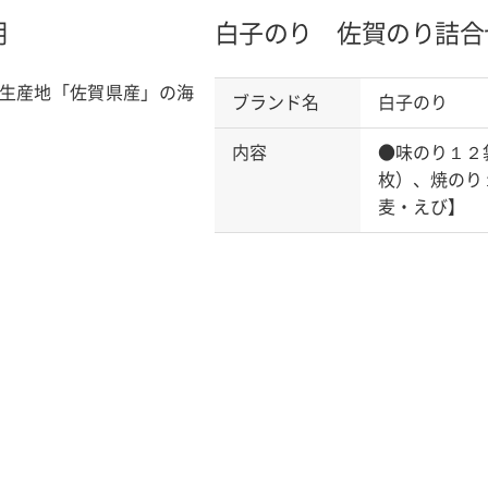
明
白子のり 佐賀のり詰合
生産地「佐賀県産」の海
ブランド名
白子のり
内容
●味のり１２
枚）、焼のり
麦・えび】 