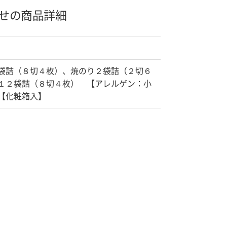
せの商品詳細
袋詰（８切４枚）、焼のり２袋詰（２切６
１２袋詰（８切４枚） 【アレルゲン：小
【化粧箱入】