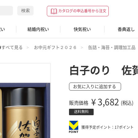
検索
カタログの申込番号から注文
祝い
結婚内祝い
快気祝い
香典返し
●すべて見る
お中元ギフト２０２６
缶詰・海苔・調理加工品
白子のり 佐
お気に入りに追加する
¥
3,682
販売価格
(税込)
送料無料
獲得予定ポイント：17ポイント