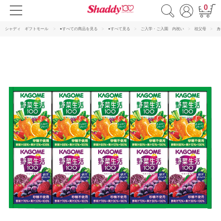
0
シャディ ギフトモール
●すべての商品を見る
●すべて見る
ご入学・ご入園 内祝い
祖父母
カ