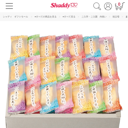
0
シャディ ギフトモール
●すべての商品を見る
●すべて見る
ご入学・ご入園 内祝い
祖父母
ま