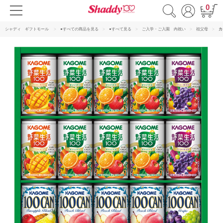
0
シャディ ギフトモール
●すべての商品を見る
●すべて見る
ご入学・ご入園 内祝い
祖父母
カ