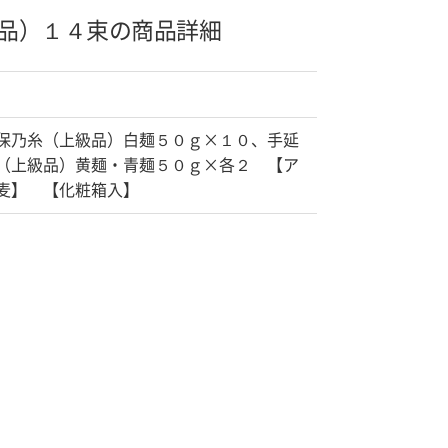
品）１４束の商品詳細
保乃糸（上級品）白麺５０ｇ×１０、手延
（上級品）黄麺・青麺５０ｇ×各２ 【ア
麦】 【化粧箱入】