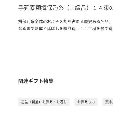
手延素麺揖保乃糸（上級品）１４束
揖保乃糸全体のおよそ８割を占める歴史ある名品。
なるまで熟成と延ばしを繰り返し１１工程を経て造
関連ギフト特集
初盆（新盆）お供え・お返し
お供えもの
喪中