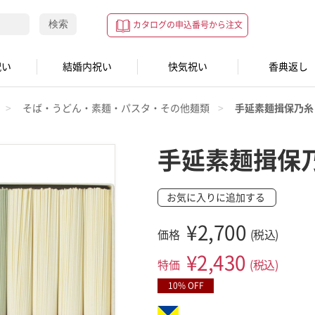
検索
カタログの申込番号から注文
祝い
結婚内祝い
快気祝い
香典返し
そば・うどん・素麺・パスタ・その他麺類
手延素麺揖保乃糸
手延素麺揖保
お気に入りに追加する
¥2,700
価格
(税込)
¥
2,430
特価
(税込)
10% OFF