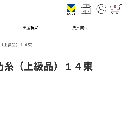
0
出産祝い
法人向け
（上級品）１４束
乃糸（上級品）１４束