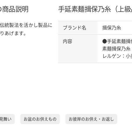
の商品説明
手延素麺揖保乃糸（上級
伝統製法を活かし製品に
ブランド名
揖保乃糸
りあげます。
内容
●手延素麺揖
素麺揖保乃糸
レルゲン：小
見舞い
お盆のお供えもの
お彼岸のお供え・お返し