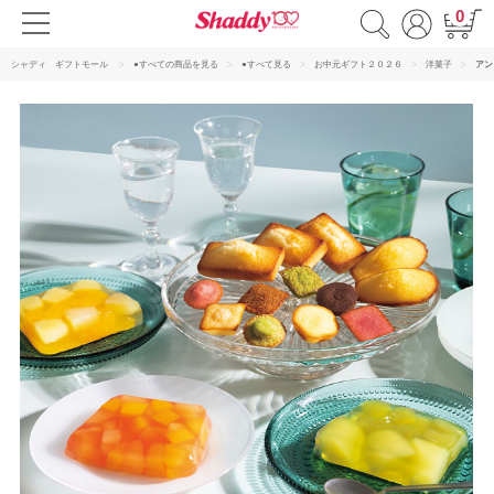
0
シャディ ギフトモール
●すべての商品を見る
●すべて見る
お中元ギフト２０２６
洋菓子
アン