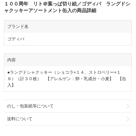
１００周年 リト＠葉っぱ切り絵／ゴディバ ラングドシ
ャクッキーアソートメント缶入の商品詳細
ブランド名
ゴディバ
内容
●ラングドシャクッキー（ショコラ×１４、ストロベリー×１
６）（計３０枚） 【アレルゲン：卵・乳成分・小麦】 【缶
入】
のし・包装紙等について
送料について