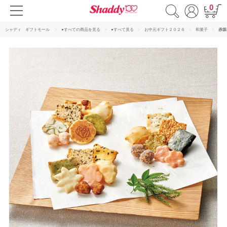
0
シャディ ギフトモール
●すべての商品を見る
●すべて見る
お中元ギフト２０２６
和菓子
赤坂