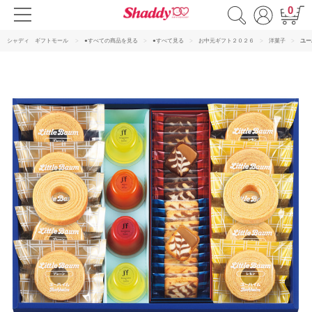
0
シャディ ギフトモール
●すべての商品を見る
●すべて見る
お中元ギフト２０２６
洋菓子
ユー