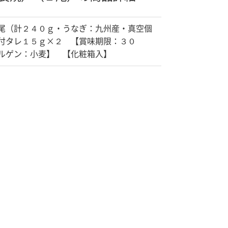
尾（計２４０ｇ・うなぎ：九州産・真空個
付タレ１５ｇ×２ 【賞味期限：３０
ルゲン：小麦】 【化粧箱入】