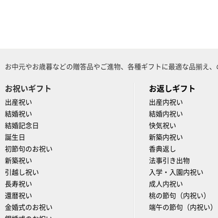
お中元やお歳暮などの贈答品やご進物、各種ギフトに最適な品揃え、
お祝いギフト
お返しギフト
出産祝い
出産内祝い
結婚祝い
結婚内祝い
結婚記念日
快気祝い
誕生日
新築内祝い
初節句のお祝い
香典返し
新築祝い
法事引き出物
引越し祝い
入学・入園内祝い
長寿祝い
成人内祝い
還暦祝い
桃の節句（内祝い）
金婚式のお祝い
端午の節句（内祝い）