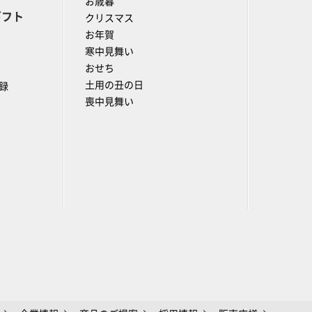
お歳暮
ギフト
クリスマス
お年賀
寒中見舞い
おせち
土用の丑の日
録
喪中見舞い