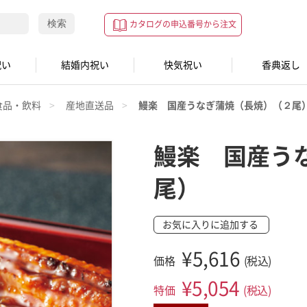
検索
カタログの申込番号から注文
祝い
結婚内祝い
快気祝い
香典返し
食品・飲料
産地直送品
鰻楽 国産うなぎ蒲焼（長焼）（２尾
鰻楽 国産う
尾）
お気に入りに追加する
¥5,616
価格
(税込)
¥
5,054
特価
(税込)