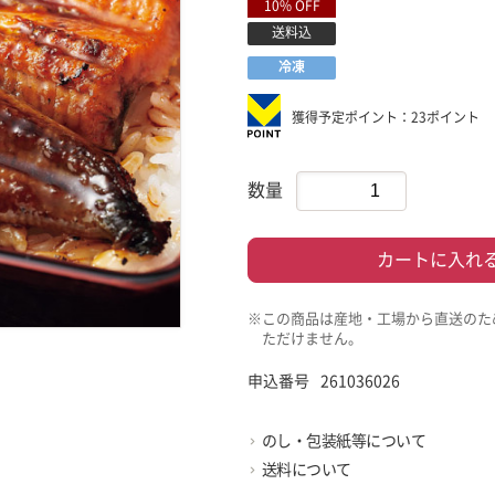
10% OFF
送料込
冷凍
獲得予定ポイント：23ポイント
数量
カートに入れ
※この商品は産地・工場から直送のた
ただけません。
申込番号
261036026
のし・包装紙等について
送料について