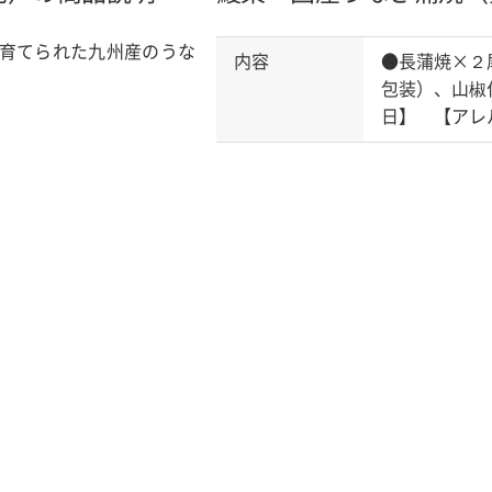
育てられた九州産のうな
内容
●長蒲焼×２
包装）、山椒
日】 【アレ