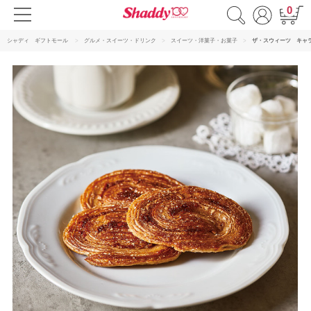
0
シャディ ギフトモール
グルメ・スイーツ・ドリンク
スイーツ・洋菓子・お菓子
ザ・スウィーツ キャ