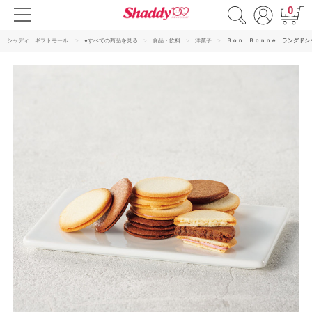
0
シャディ ギフトモール
●すべての商品を見る
食品・飲料
洋菓子
Ｂｏｎ Ｂｏｎｎｅ ラングドシ