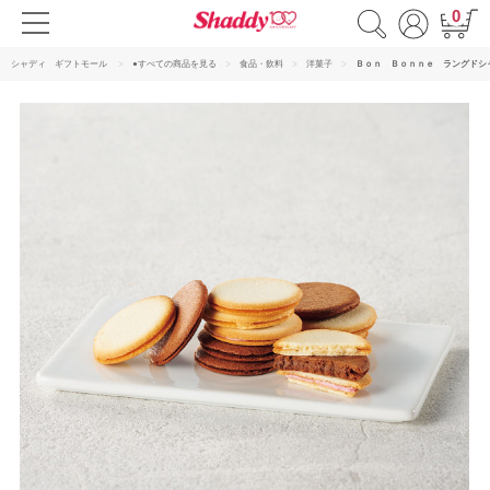
0
シャディ ギフトモール
●すべての商品を見る
食品・飲料
洋菓子
Ｂｏｎ Ｂｏｎｎｅ ラングドシ