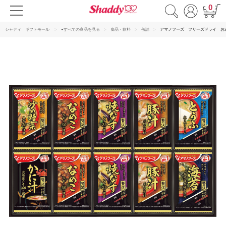
0
シャディ ギフトモール
●すべての商品を見る
食品・飲料
缶詰
アマノフーズ フリーズドライ お