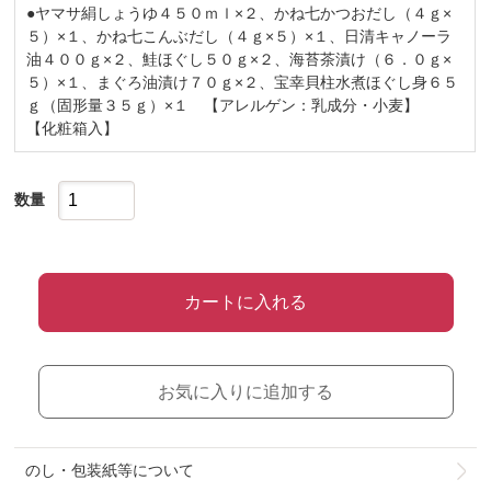
●ヤマサ絹しょうゆ４５０ｍｌ×２、かね七かつおだし（４ｇ×
５）×１、かね七こんぶだし（４ｇ×５）×１、日清キャノーラ
油４００ｇ×２、鮭ほぐし５０ｇ×２、海苔茶漬け（６．０ｇ×
５）×１、まぐろ油漬け７０ｇ×２、宝幸貝柱水煮ほぐし身６５
ｇ（固形量３５ｇ）×１ 【アレルゲン：乳成分・小麦】
【化粧箱入】
数量
カートに入れる
お気に入りに追加する
のし・包装紙等について