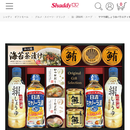
0
シャディ ギフトモール
グルメ・スイーツ・ドリンク
油・調味料・スープ
ヤマサ絹しょうゆバラエティ