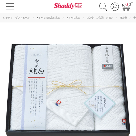
0
シャディ ギフトモール
●すべての商品を見る
●すべて見る
ご入学・ご入園 内祝い
祖父母
今