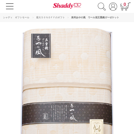
0
シャディ ギフトモール
最大５０％ＯＦＦのギフト
泉州あやの風 ウール混五重織ガーゼケット