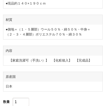
●現品約１４０×１９０ｃｍ
材質
●側地＝（１・５層部）ウール５０％・綿５０％・中身＝
（２・３・４層部）ポリエステル７０％・綿３０％
内容
【家庭洗濯可（手洗い）】 【化粧箱入】 【完成品】
原産国
日本
数量