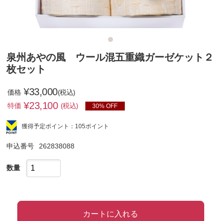
泉州あやの風 ウール混五重織ガーゼケット２
枚セット
¥33,000
価格
(税込)
¥
23,100
特価
(税込)
30% OFF
獲得予定ポイント：105ポイント
申込番号
262838088
数量
カートに入れる