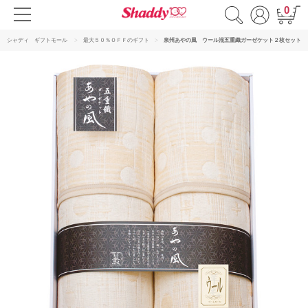
0
シャディ ギフトモール
最大５０％ＯＦＦのギフト
泉州あやの風 ウール混五重織ガーゼケット２枚セット