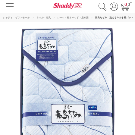
0
シャディ ギフトモール
タオル・寝具
シーツ・敷きパッド・座布団
高島ちぢみ 洗えるキルト敷パット