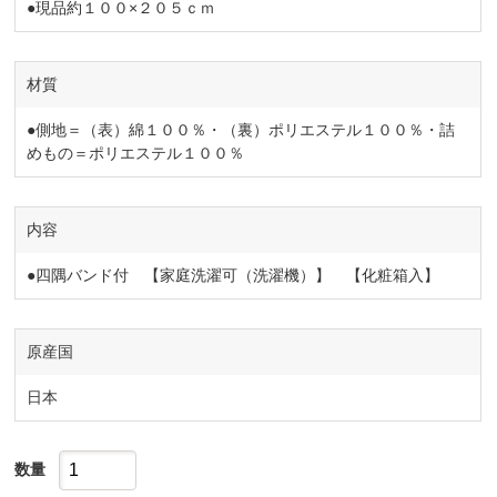
●現品約１００×２０５ｃｍ
材質
●側地＝（表）綿１００％・（裏）ポリエステル１００％・詰
めもの＝ポリエステル１００％
内容
●四隅バンド付 【家庭洗濯可（洗濯機）】 【化粧箱入】
原産国
日本
数量