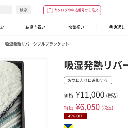
検索
カタログの申込番号から注文
祝い
結婚内祝い
快気祝い
香典返し
吸湿発熱リバーシブルブランケット
吸湿発熱リバ
お気に入りに追加する
¥11,000
価格
(税込)
¥
6,050
特価
(税込)
45% OFF