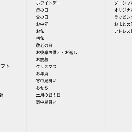
ホワイトデー
ソーシャ
母の日
オリジナ
父の日
ラッピン
お中元
おまとめ
お盆
アドレス
初盆
敬老の日
お彼岸お供え・お返し
お歳暮
ギフト
クリスマス
お年賀
寒中見舞い
おせち
土用の丑の日
録
喪中見舞い