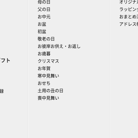
母の日
オリジナ
父の日
ラッピン
お中元
おまとめ
お盆
アドレス
初盆
敬老の日
お彼岸お供え・お返し
お歳暮
ギフト
クリスマス
お年賀
寒中見舞い
おせち
土用の丑の日
録
喪中見舞い