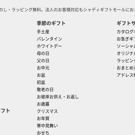
のし・ラッピング無料。法人のお客様対応もシャディギフトモールにおま
季節のギフト
ギフト
手土産
カタログ
バレンタイン
お急ぎギ
ホワイトデー
ソーシャ
母の日
オリジナ
父の日
ラッピン
お中元
おまとめ
お盆
アドレス
初盆
敬老の日
お彼岸お供え・お返し
お歳暮
ギフト
クリスマス
お年賀
寒中見舞い
おせち