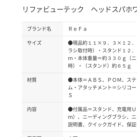
リファビューテック ヘッドスパ
ホ
ブランド名
ＲｅＦａ
サイズ
●現品約１１×９．３×１２．
ラシ取付時）・スタンド１２．
ｍ・本体重量＝約３３０ｇ（ニ
時）・（スタンド）約６５ｇ
材質
●本体＝ＡＢＳ、ＰＯＭ、ステ
ム・アタッチメント＝シリコー
Ｓ
内容
●付属品＝スタンド、充電用Ｕ
ｍ）、ニーディングブラシ、ニ
説明書、クイックガイド、保証