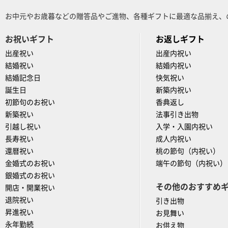
お中元やお歳暮などの贈答品やご進物、各種ギフトに最適な品揃え、
お祝いギフト
お返しギフト
出産祝い
出産内祝い
結婚祝い
結婚内祝い
結婚記念日
快気祝い
誕生日
新築内祝い
初節句のお祝い
香典返し
新築祝い
法事引き出物
引越し祝い
入学・入園内祝い
長寿祝い
成人内祝い
還暦祝い
桃の節句（内祝い）
金婚式のお祝い
端午の節句（内祝い）
銀婚式のお祝い
その他のおすすめ
開店・開業祝い
退院祝い
引き出物
昇進祝い
お見舞い
永年勤続
お供え物