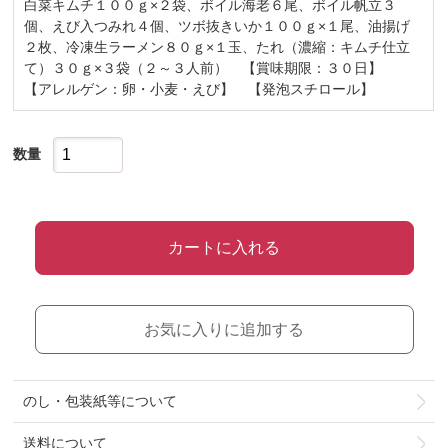
白菜キムチ１００ｇ×２袋、ボイル海老６尾、ボイル帆立３
個、えび入つみれ４個、ツボ抜きいか１００ｇ×１尾、油揚げ
２枚、冷凍生ラーメン８０ｇ×１玉、たれ（濃縮：キムチ仕立
て）３０ｇ×３袋（２～３人前） 【賞味期限：３０日】
【アレルゲン：卵・小麦・えび】 【発泡スチロール】
数量
カートに入れる
お気に入りに追加する
のし・包装紙等について
送料について