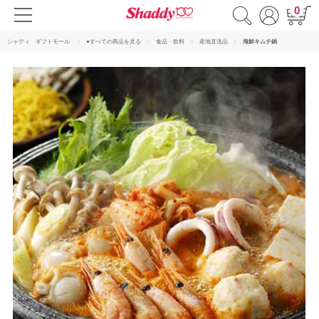
0
シャディ ギフトモール
●すべての商品を見る
食品・飲料
産地直送品
海鮮キムチ鍋