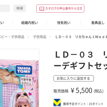
検索
カタログの申込番号から注文
祝い
結婚内祝い
快気祝い
香典返し
ベビー・子供用品
子供用品
ＬＤ－０３ リカちゃん１Ｗｅｅ
ＬＤ－０３ 
ーデギフトセ
お気に入りに追加する
¥
5,500
販売価格
(税込)
獲得予定ポイント：25ポイント