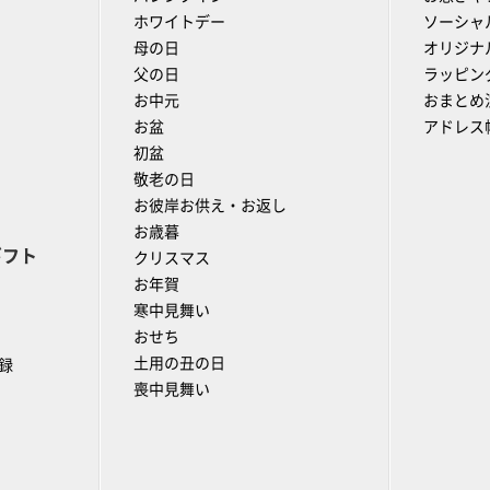
ホワイトデー
ソーシャ
母の日
オリジナ
父の日
ラッピン
お中元
おまとめ
お盆
アドレス
初盆
敬老の日
お彼岸お供え・お返し
お歳暮
ギフト
クリスマス
お年賀
寒中見舞い
おせち
土用の丑の日
録
喪中見舞い