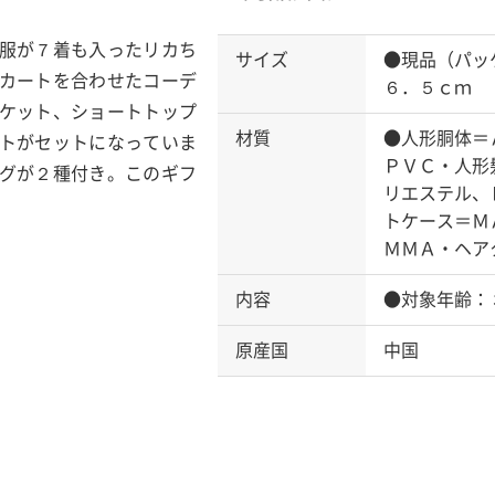
服が７着も入ったリカち
サイズ
●現品（パッ
カートを合わせたコーデ
６．５ｃｍ
ケット、ショートトップ
材質
●人形胴体＝
トがセットになっていま
ＰＶＣ・人形
グが２種付き。このギフ
リエステル、
トケース＝Ｍ
ＭＭＡ・ヘア
内容
●対象年齢：
原産国
中国