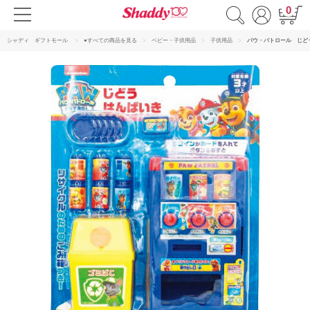
0
シャディ ギフトモール
●すべての商品を見る
ベビー・子供用品
子供用品
パウ・パトロール じど