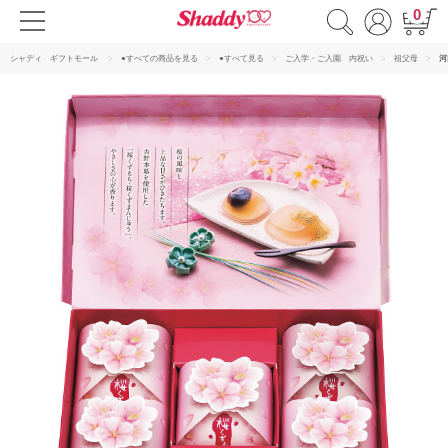
0
シャディ ギフトモール
●すべての商品を見る
●すべて見る
ご入学・ご入園 内祝い
祖父母
河