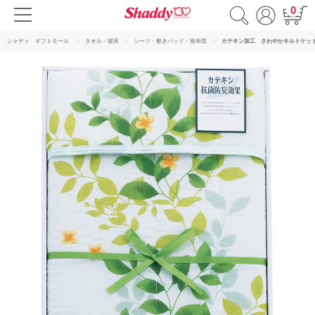
0
シャディ ギフトモール
タオル・寝具
シーツ・敷きパッド・座布団
カテキン加工 さわやかキルトケッ