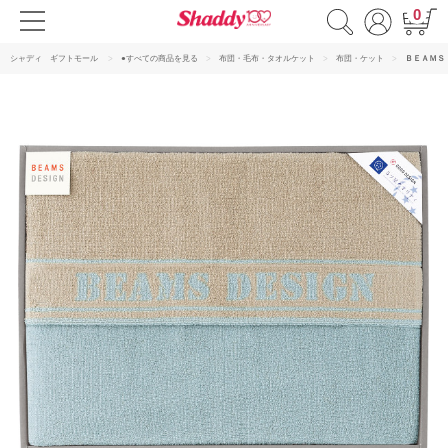
0
シャディ ギフトモール
●すべての商品を見る
布団・毛布・タオルケット
布団・ケット
ＢＥＡＭＳ