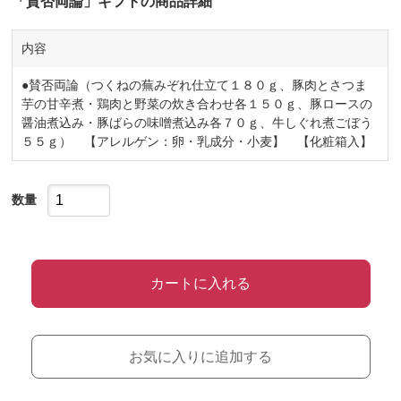
「賛否両論」ギフトの商品詳細
内容
●賛否両論（つくねの蕪みぞれ仕立て１８０ｇ、豚肉とさつま
芋の甘辛煮・鶏肉と野菜の炊き合わせ各１５０ｇ、豚ロースの
醤油煮込み・豚ばらの味噌煮込み各７０ｇ、牛しぐれ煮ごぼう
５５ｇ） 【アレルゲン：卵・乳成分・小麦】 【化粧箱入】
数量
カートに入れる
お気に入りに追加する