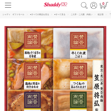
0
シャディ ギフトモール
●すべての商品を見る
●すべて見る
ご入学・ご入園 内祝い
祖父母
「