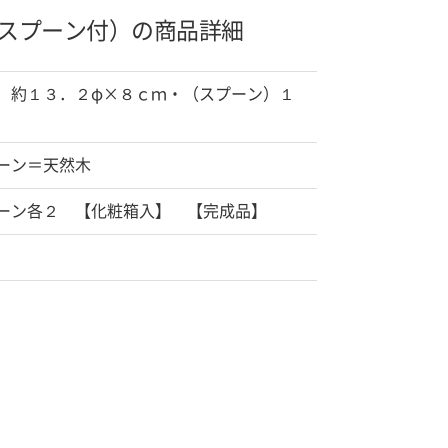
スプーン付）の商品詳細
）約１３．２φ×８ｃｍ・（スプーン）１
ーン＝天然木
ーン各２ 【化粧箱入】 【完成品】