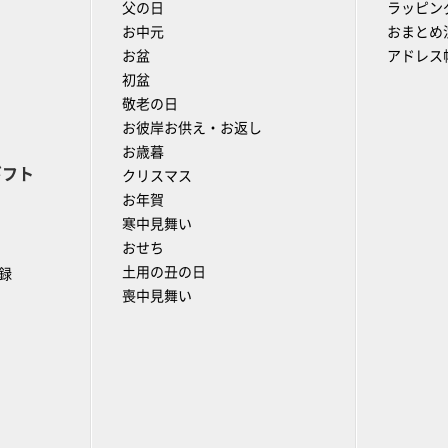
父の日
ラッピン
お中元
おまとめ
お盆
アドレス
初盆
敬老の日
お彼岸お供え・お返し
お歳暮
ギフト
クリスマス
お年賀
寒中見舞い
おせち
土用の丑の日
録
喪中見舞い