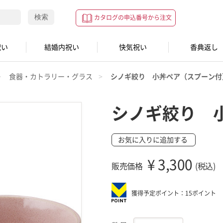
検索
カタログの申込番号から注文
祝い
結婚内祝い
快気祝い
香典返し
食器・カトラリー・グラス
シノギ絞り 小丼ペア（スプーン付
シノギ絞り 
お気に入りに追加する
¥
3,300
販売価格
(税込)
獲得予定ポイント：15ポイント