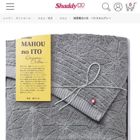
0
シャディ ギフトモール
タオル・寝具
タオル
極選魔法の糸 バスタオルグレー