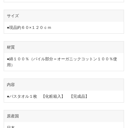
サイズ
●現品約６０×１２０ｃｍ
材質
●綿１００％（パイル部分＝オーガニックコットン１００％使
用）
内容
●バスタオル１枚 【化粧箱入】 【完成品】
原産国
日本