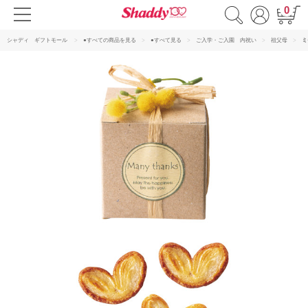
0
シャディ ギフトモール
●すべての商品を見る
●すべて見る
ご入学・ご入園 内祝い
祖父母
ミ