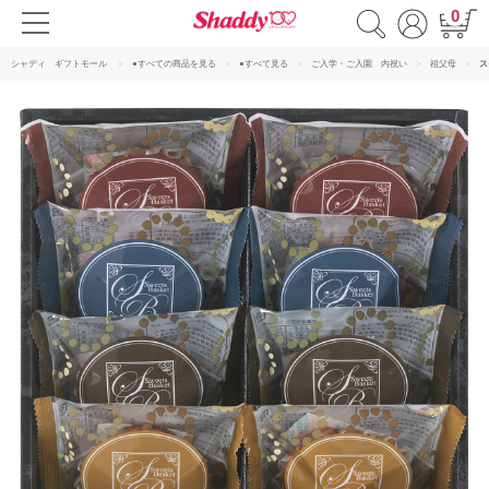
0
シャディ ギフトモール
●すべての商品を見る
●すべて見る
ご入学・ご入園 内祝い
祖父母
ス